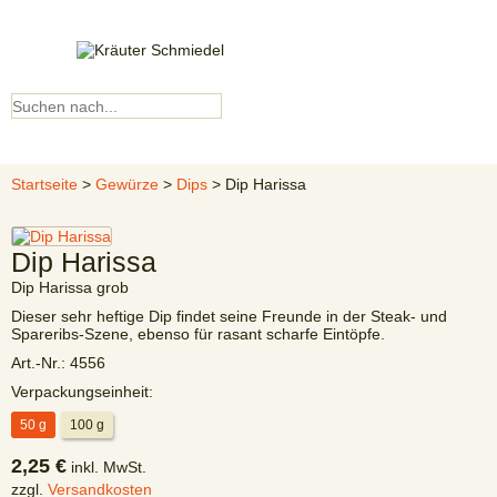
Kundenkonto
▼ Menü ▼
Startseite
>
Gewürze
>
Dips
> Dip Harissa
Dip Harissa
Dip Harissa grob
Dieser sehr heftige Dip findet seine Freunde in der Steak- und
Spareribs-Szene, ebenso für rasant scharfe Eintöpfe.
Art.-Nr.:
4556
Verpackungseinheit:
50 g
100 g
2,25 €
inkl. MwSt.
zzgl.
Versandkosten