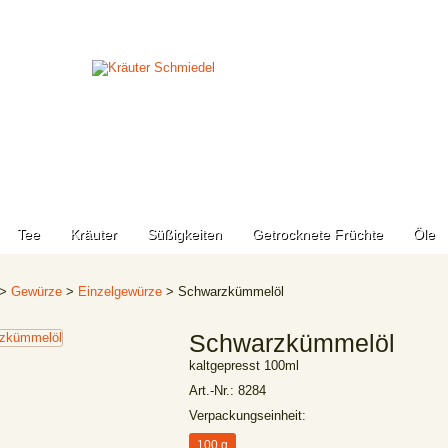
Tee
Kräuter
Süßigkeiten
Getrocknete Früchte
Öle
>
Gewürze
>
Einzelgewürze
> Schwarzkümmelöl
Schwarzkümmelöl
kaltgepresst 100ml
Art.-Nr.:
8284
Verpackungseinheit:
100 g