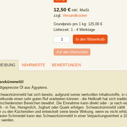
12,50 €
inkl. MwSt.
zzgl.
Versandkosten
Grundpreis pro
1
kg
:
125,00
€
Lieferzeit:
1 - 4 Werktage
Auf den Merkzettel
REIBUNG
NÄHRWERTE
BEWERTUNGEN
arzkümmelöl
ltgepresste Öl aus Ägyptens.
hwarzkümmelöl hat sich bereits, aufgrund seiner wertvollen Inhaltsstoffe, in 
ilkunde einen sehr guten Ruf erarbeiten können - die Heilkraft hat sich traditio
rschiedensten Bereichen bewährt. Die Einnahme kann direkt oder - je nach e
 - in Tee, Honigmilch, Joghurt oder Quark erfolgen. Schwarzkümmelöl zählt
r zu den Küchenölen und entwickelt seine beste Wirkung, wenn es nicht erhitz
äuter-Schmiedel kann das Schwarzkümmelöl in einer Verpackungseinheit a 1
t werden.