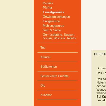
Paprika
Pfeffer
Einzelgewürze
Gewürzmischungen
Grillgewürze
Mühlengewürze
Salz & Salze
Gemüsebrühe, Suppen,
Soßen, Würze & Tellofix
Tee
BESCH
Kräuter
Süßigkeiten
Schw
Das ka
Getrocknete Früchte
Das Sc
Naturhe
Öle
den ve
Wunsch
wenige
Zubehör
Bei Kr
bestell