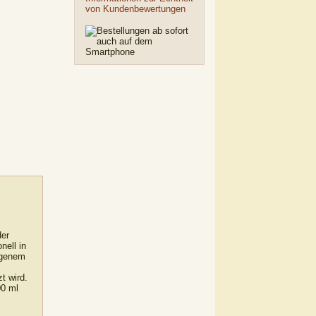
von Kundenbewertungen
der
nell in
igenem
t wird.
00 ml