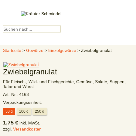
Kundenkonto
▼ Menü ▼
Startseite
>
Gewürze
>
Einzelgewürze
> Zwiebelgranulat
Zwiebelgranulat
Für Fleisch-, Wild- und Fischgerichte, Gemüse, Salate, Suppen,
Tatar und Wurst.
Art.-Nr.:
4163
Verpackungseinheit:
50 g
100 g
250 g
1,75 €
inkl. MwSt.
zzgl.
Versandkosten