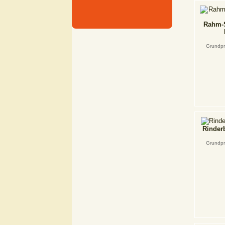
Rahm-S
Grundpr
Rinder
Grundpr