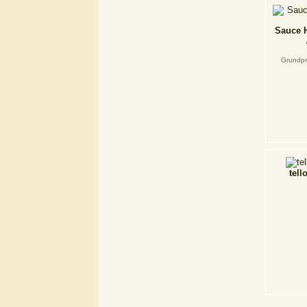
Sauce H
Grundpr
tell