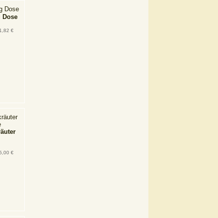
g Dose
1,82 €
räuter
5,00 €