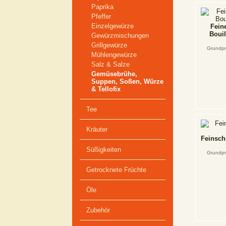
Paprika
Pfeffer
Einzelgewürze
Fein
Bouil
Gewürzmischungen
Grillgewürze
Grundpr
Mühlengewürze
Salz & Salze
Gemüsebrühe,
Suppen, Soßen, Würze
& Tellofix
Tee
Kräuter
Feinsch
Süßigkeiten
Grundpr
Getrocknete Früchte
Öle
Zubehör