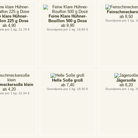
Feinschmecker
e klare Hühner-
Feine Klare Hühner-
ab
8,50
lon 225 g Dose
Bouillon 500 g Dose
Grundpreis pro 1 kg: 1
ab
4,90
ab
9,90
eis pro 1 kg: 21,78 €
Grundpreis pro 1 kg: 19,80 €
Helle Soße groß
Jägersoße
meckersoße klein
ab
7,40
ab
8,20
ab
4,20
Grundpreis pro 1 kg: 18,50 €
Grundpreis pro 1 kg: 2
eis pro 1 kg: 22,34 €