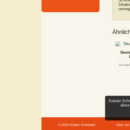
Schmie
Steaks
unverg
Ähnlic
Deut
Grundpr
Kräuter Schm
diese
© 2026 Kräuter Schmiedel
Über uns