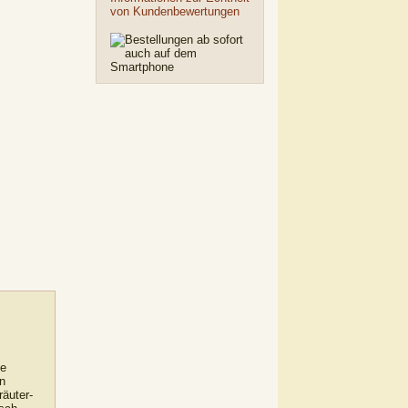
von Kundenbewertungen
ie
n
äuter-