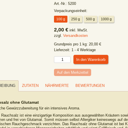
Art.-Nr.:
5200
Verpackungseinheit:
100 g
250 g
500 g
1000 g
2,00 €
inkl. MwSt.
zzgl.
Versandkosten
Grundpreis pro
1
kg
:
20,00
€
Lieferzeit:
1 - 4 Werktage
Auf den Merkzettel
REIBUNG
ZUTATEN
NÄHRWERTE
BEWERTUNGEN
salz ohne Glutamat
iche Gewürzzubereitung für ein intensives Aroma.
 Rauchsalz ist eine einzigartige Komposition aus ausgewählten Kräutern sow
en und frei von Glutamat. Somit müssen selbst Allergiker keineswegs auf de
ischen Rauchgeschmack verzichten. Das Rauchsalz ohne Glutamat ist bei Kr