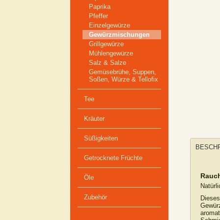
Paprika
Pfeffer
Einzelgewürze
Gewürzmischungen
Grillgewürze
Mühlengewürze
Salz & Salze
Gemüsebrühe, Suppen,
Soßen, Würze & Tellofix
Tee
Kräuter
Süßigkeiten
BESCH
Getrocknete Früchte
Rauch
Öle
Natürl
Zubehör
Dieses
Gewürz
aromat