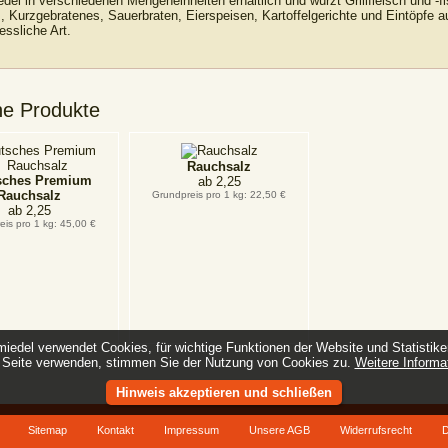
del in verschiedenen Mengeneinheiten erhältlich und würzt Grillfleisch und -fi
, Kurzgebratenes, Sauerbraten, Eierspeisen, Kartoffelgerichte und Eintöpfe a
essliche Art.
he Produkte
Rauchsalz
sches Premium
ab
2,25
Rauchsalz
Grundpreis pro 1 kg: 22,50 €
ab
2,25
eis pro 1 kg: 45,00 €
iedel verwendet Cookies, für wichtige Funktionen der Website und Statistik
 Seite verwenden, stimmen Sie der Nutzung von Cookies zu.
Weitere Informa
Hinweis akzeptieren und schließen
Sitemap
Kontakt
Impressum
Unsere AGB
Widerrufsrecht
D