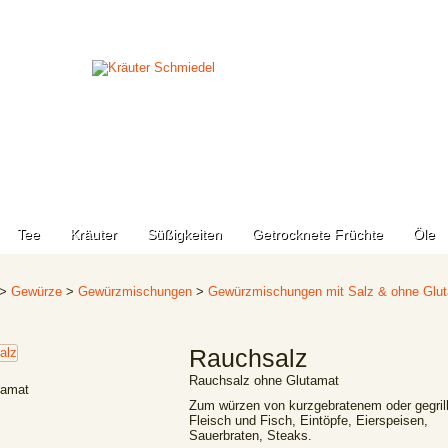
Tee
Kräuter
Süßigkeiten
Getrocknete Früchte
Öle
>
Gewürze
>
Gewürzmischungen
>
Gewürzmischungen mit Salz & ohne Glu
Rauchsalz
Rauchsalz ohne Glutamat
tamat
Zum würzen von kurzgebratenem oder gegril
Fleisch und Fisch, Eintöpfe, Eierspeisen,
Sauerbraten, Steaks.