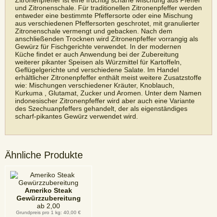
Zitronenpfeffer ist eine fruchtig scharfe Mischung aus Pfeffer
und Zitronenschale. Für traditionellen Zitronenpfeffer werden
entweder eine bestimmte Pfeffersorte oder eine Mischung
aus verschiedenen Pfeffersorten geschrotet, mit granulierter
Zitronenschale vermengt und gebacken. Nach dem
anschließenden Trocknen wird Zitronenpfeffer vorrangig als
Gewürz für Fischgerichte verwendet. In der modernen
Küche findet er auch Anwendung bei der Zubereitung
weiterer pikanter Speisen als Würzmittel für Kartoffeln,
Geflügelgerichte und verschiedene Salate. Im Handel
erhältlicher Zitronenpfeffer enthält meist weitere Zusatzstoffe
wie: Mischungen verschiedener Kräuter, Knoblauch,
Kurkuma , Glutamat, Zucker und Aromen. Unter dem Namen
indonesischer Zitronenpfeffer wird aber auch eine Variante
des Szechuanpfeffers gehandelt, der als eigenständiges
scharf-pikantes Gewürz verwendet wird.
Ähnliche Produkte
Ameriko Steak
Gewürzzubereitung
ab
2,00
Grundpreis pro 1 kg: 40,00 €