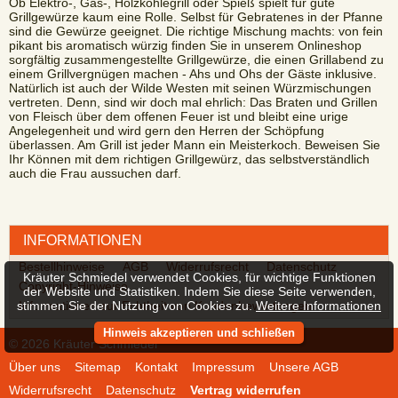
Ob Elektro-, Gas-, Holzkohlegrill oder Spieß spielt für gute
Grillgewürze kaum eine Rolle. Selbst für Gebratenes in der Pfanne
sind die Gewürze geeignet. Die richtige Mischung machts: von fein
pikant bis aromatisch würzig finden Sie in unserem Onlineshop
sorgfältig zusammengestellte Grillgewürze, die einen Grillabend zu
einem Grillvergnügen machen - Ahs und Ohs der Gäste inklusive.
Natürlich ist auch der Wilde Westen mit seinen Würzmischungen
vertreten. Denn, sind wir doch mal ehrlich: Das Braten und Grillen
von Fleisch über dem offenen Feuer ist und bleibt eine urige
Angelegenheit und wird gern den Herren der Schöpfung
überlassen. Am Grill ist jeder Mann ein Meisterkoch. Beweisen Sie
Ihr Können mit dem richtigen Grillgewürz, das selbstverständlich
auch die Frau aussuchen darf.
INFORMATIONEN
Bestellhinweise
AGB
Widerrufsrecht
Datenschutz
Kräuter Schmiedel verwendet Cookies, für wichtige Funktionen
Copyright-Hinweise
der Website und Statistiken. Indem Sie diese Seite verwenden,
stimmen Sie der Nutzung von Cookies zu.
Weitere Informationen
Informationen zur Echtheit von Kundenbewertungen
Hinweis akzeptieren und schließen
© 2026 Kräuter Schmiedel
Über uns
Sitemap
Kontakt
Impressum
Unsere AGB
Widerrufsrecht
Datenschutz
Vertrag widerrufen