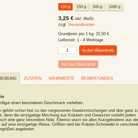
100 g
250 g
500 g
1000 g
3,25 €
inkl. MwSt.
zzgl.
Versandkosten
Grundpreis pro
1
kg
:
32,50
€
Lieferzeit:
1 - 4 Werktage
Auf den Merkzettel
REIBUNG
ZUTATEN
NÄHRWERTE
BEWERTUNGEN
ein
illgut einen besonderen Geschmack verleihen.
ein gehört schon fast zu den vergessenen Gewürzmischungen und dies ganz z
t, denn die einzigartige Mischung aus Kräutern und Gewürzen verleiht jedem
leisch eine ganz besondere Note. Ebenso würzt sie alles Kurzgebratene aus de
 auf eine einzigartige Weise. Grillfein wird bei Kräuter-Schmiedel in verschie
ngrößen angeboten.