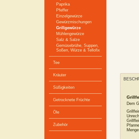
Paprika
Pfeffer
Einzelgewürze
Gewürzmischungen
Grillgewürze
Mühlengewürze
Salz & Salze
Gemüsebrühe, Suppen,
Soßen, Würze & Tellofix
Tee
Kräuter
BESCH
Süßigkeiten
Grillf
Getrocknete Früchte
Dem Gr
Grillf
Öle
Unrech
Grillf
Zubehör
Pfanne
Menge