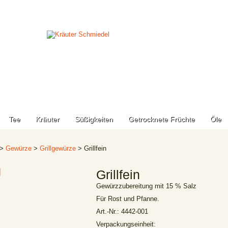
Tee
Kräuter
Süßigkeiten
Getrocknete Früchte
Öle
>
Gewürze
>
Grillgewürze
> Grillfein
Grillfein
Gewürzzubereitung mit 15 % Salz
Für Rost und Pfanne.
Art.-Nr.:
4442-001
Verpackungseinheit: