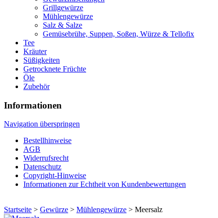
Grillgewürze
Mühlengewürze
Salz & Salze
Gemüsebrühe, Suppen, Soßen, Würze & Tellofix
Tee
Kräuter
Süßigkeiten
Getrocknete Früchte
Öle
Zubehör
Informationen
Navigation überspringen
Bestellhinweise
AGB
Widerrufsrecht
Datenschutz
Copyright-Hinweise
Informationen zur Echtheit von Kundenbewertungen
Startseite
>
Gewürze
>
Mühlengewürze
> Meersalz