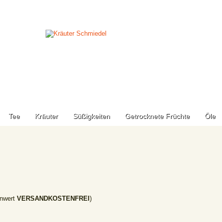
Tee
Kräuter
Süßigkeiten
Getrocknete Früchte
Öle
nwert
VERSANDKOSTENFREI
)