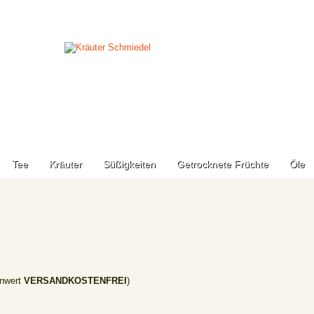
Tee
Kräuter
Süßigkeiten
Getrocknete Früchte
Öle
nwert
VERSANDKOSTENFREI
)